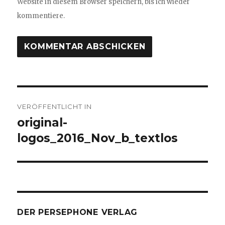
Website in diesem Browser speichern, bis ich wieder
kommentiere.
Beitrags-
VERÖFFENTLICHT IN
Navigation
original-
logos_2016_Nov_b_textlos
DER PERSEPHONE VERLAG